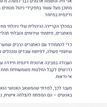
אני חיה ונושמת ארגונים כבר למעלה מ-20 שנה,
מתוכן מעל עשור בתפקידי ניהול מגוונים
ודינמית במיוחד.
במהלך הקריירה הניהולית שלי ניהלתי מחל
מאתגרים, פיתחתי שירותים והובלתי תהליכ
כדי להתמודד עם האתגרים הרבים שמערכות
שיתופי פעולה, לפיתוח עובדים ומנהלים ו
העבודה בסביבה ארגונית דינמית חידדה ע
נדרשים לקבל החלטות משמעותיות תחת עומ
אי-ודאות.
מעבר לכך, למדתי שהמשאב האנושי הוא ה
באנשים – הם המפתח להצלחה אישית, ניהו